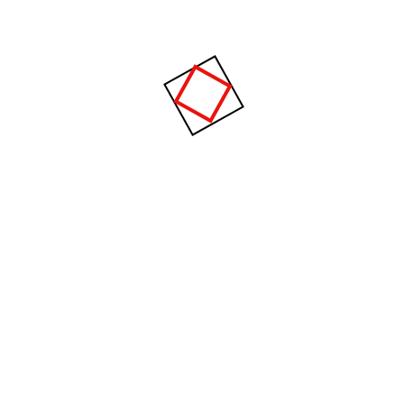
icios
Links
pañas de emailing
Home
eño de Flyers
Quiénes Somos
licidad en Redes Sociales
Planes y Precios
eño de Sitios web
Blog
munity Manager
Contacto