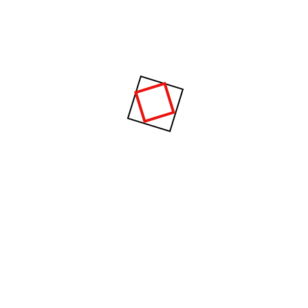
ya lleva más de 15 años de experiencia en marketing digital y
publicidad email marketing.
Servicios
Campañas de emailing
Diseño de Flyers
Publicidad en Redes Sociales
Diseño de Sitios web
Community Manager
Links
Home