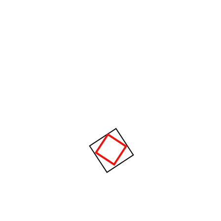
dísticas detalladas en PDF
as las campañas se registran las estadísticas completas que muestr
paña y mails que pincharon sobre algún link.